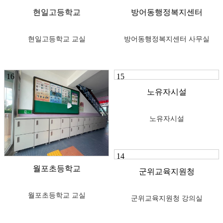
현일고등학교
방어동행정복지센터
현일고등학교 교실
방어동행정복지센터 사무실
16
15
노유자시설
노유자시설
14
월포초등학교
군위교육지원청
월포초등학교 교실
군위교육지원청 강의실