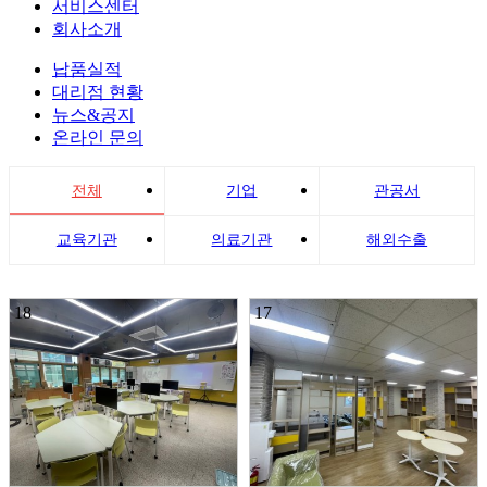
서비스센터
회사소개
납품실적
대리점 현황
뉴스&공지
온라인 문의
전체
기업
관공서
교육기관
의료기관
해외수출
18
17