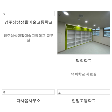
7
6
경주삼성생활예술고등학교
경주삼성생활예술고등학교 교무
실
덕희학교
덕희학교 자료실
5
4
다사읍사무소
현일고등학교